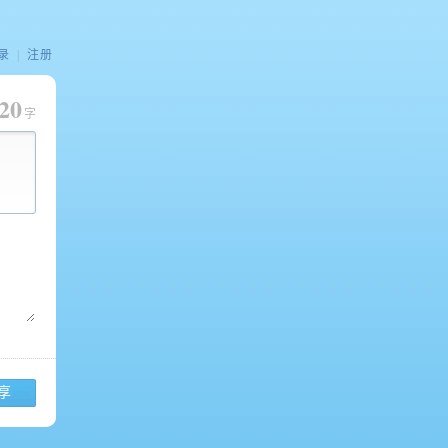
录
|
注册
20
字
享