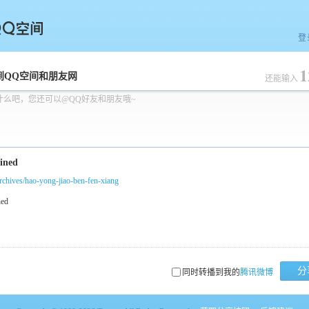
登
1
空间
到QQ空间和朋友网
还能输入
什么吧，您还可以@QQ好友和朋友哦~
/archives/hao-yong-jiao-ben-fen-xiang
分
同时转播到我的
腾讯微博