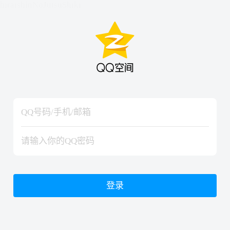
hiraishinNoJutsuShiki
hiraishinNoJutsuShiki
登录