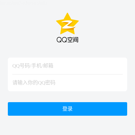
hiraishinNoJutsuShiki
hiraishinNoJutsuShiki
登录