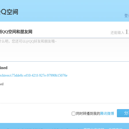
登
1
空间
到QQ空间和朋友网
还能输入
什么吧，您还可以@QQ好友和朋友哦~
/archives/c75dde0c-ef10-421f-927e-97990b15076e
分
同时转播到我的
腾讯微博