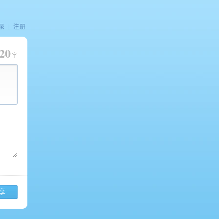
录
|
注册
20
字
享