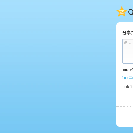
QQ
分享
说点
http:///