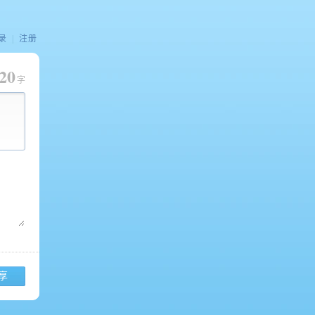
录
|
注册
20
字
享