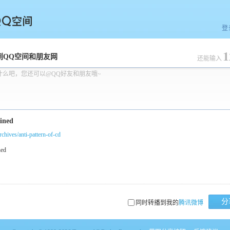
登
1
空间
到QQ空间和朋友网
还能输入
什么吧，您还可以@QQ好友和朋友哦~
archives/anti-pattern-of-cd
分
同时转播到我的
腾讯微博