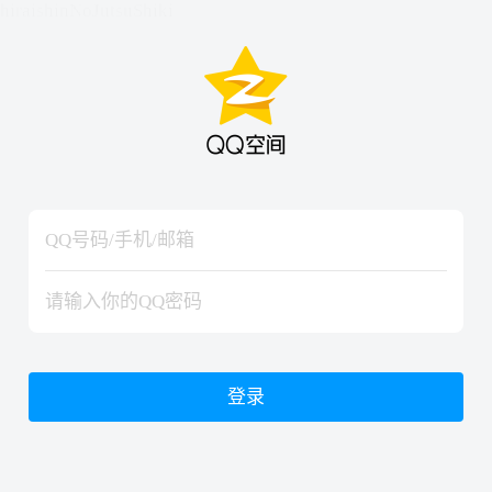
hiraishinNoJutsuShiki
hiraishinNoJutsuShiki
登录