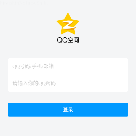
hiraishinNoJutsuShiki
hiraishinNoJutsuShiki
登录