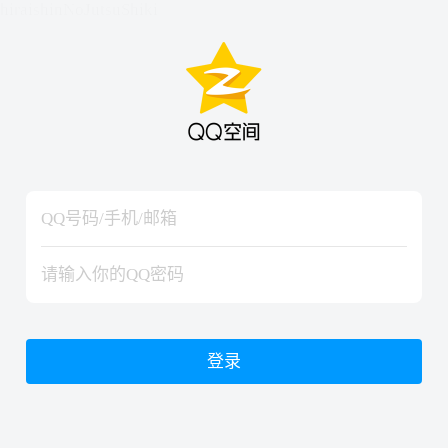
hiraishinNoJutsuShiki
hiraishinNoJutsuShiki
登录