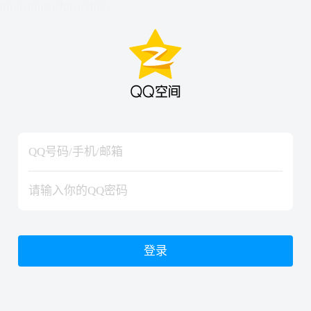
hiraishinNoJutsuShiki
hiraishinNoJutsuShiki
登录