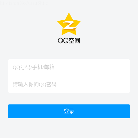
hiraishinNoJutsuShiki
hiraishinNoJutsuShiki
登录