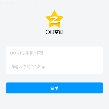
hiraishinNoJutsuShiki
hiraishinNoJutsuShiki
登录