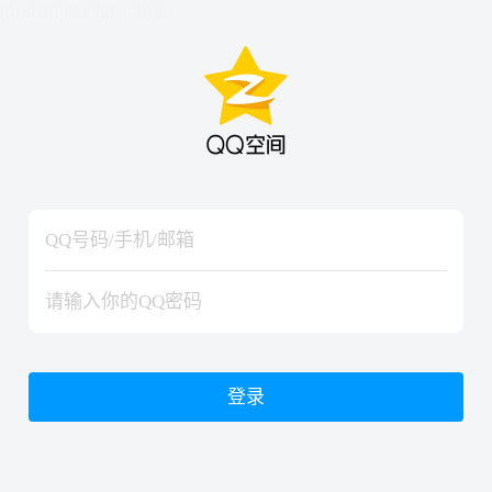
hiraishinNoJutsuShiki
hiraishinNoJutsuShiki
登录