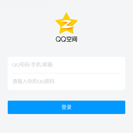
hiraishinNoJutsuShiki
hiraishinNoJutsuShiki
登录