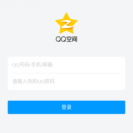
hiraishinNoJutsuShiki
hiraishinNoJutsuShiki
登录