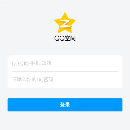
hiraishinNoJutsuShiki
hiraishinNoJutsuShiki
登录