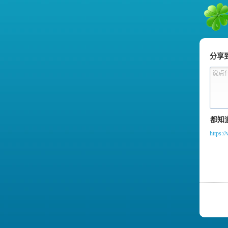
朋友
分享
说点
https: