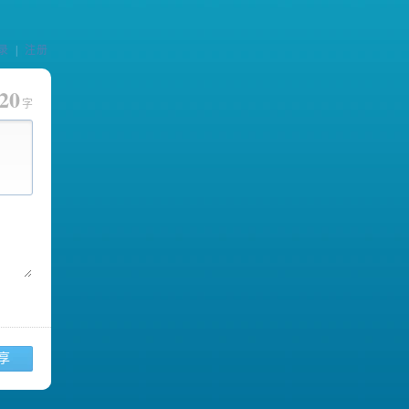
录
|
注册
20
字
享