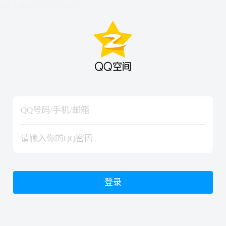
hiraishinNoJutsuShiki
hiraishinNoJutsuShiki
登录