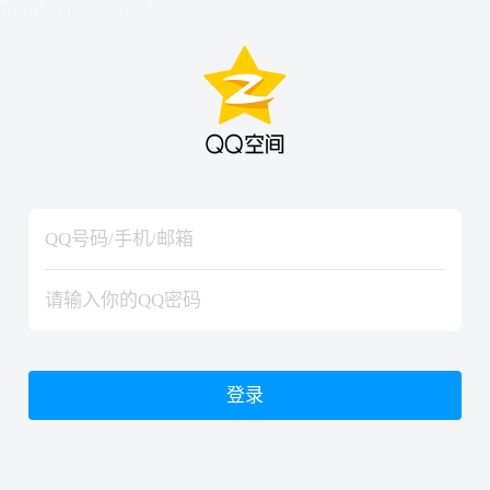
hiraishinNoJutsuShiki
hiraishinNoJutsuShiki
登录