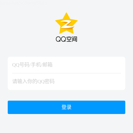
hiraishinNoJutsuShiki
hiraishinNoJutsuShiki
登录