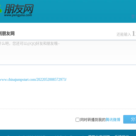
登
网
1
到朋友网
还能输入
什么吧，您还可以@QQ好友和朋友哦~
//www.chinajumpstart.com/2022052008572973/
分
同时转播到我的
腾讯微博