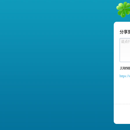
朋友
分享
说点
https: