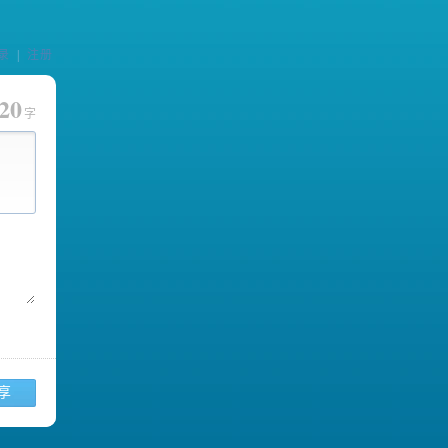
录
|
注册
20
字
享