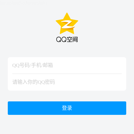
hiraishinNoJutsuShiki
hiraishinNoJutsuShiki
登录