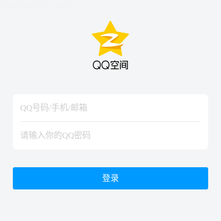
hiraishinNoJutsuShiki
hiraishinNoJutsuShiki
登录