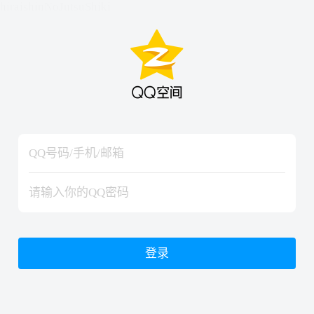
hiraishinNoJutsuShiki
hiraishinNoJutsuShiki
登录