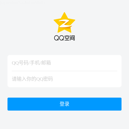
hiraishinNoJutsuShiki
hiraishinNoJutsuShiki
登录