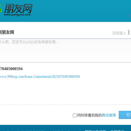
登
网
1
到朋友网
还能输入
什么吧，您还可以@QQ好友和朋友哦~
//www.996esp.com/home-2/attachment/2025070405000594
分
同时转播到我的
腾讯微博