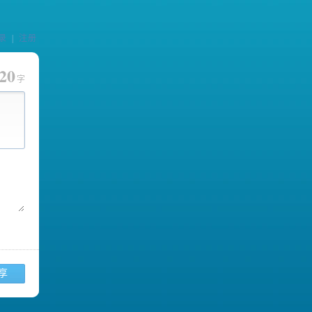
录
|
注册
20
字
享