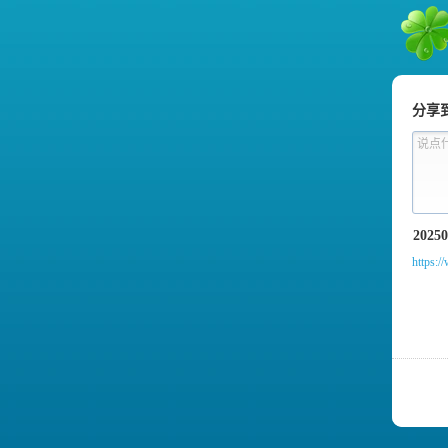
朋友
分享
说点
https: