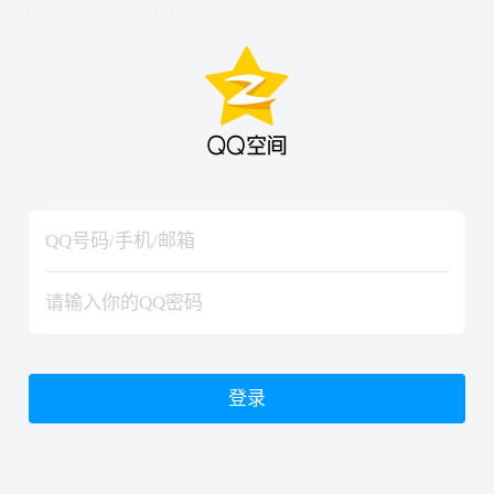
hiraishinNoJutsuShiki
hiraishinNoJutsuShiki
登录