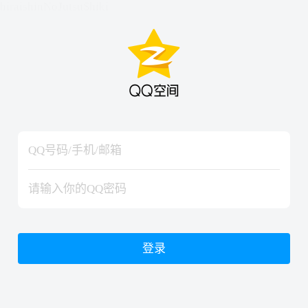
hiraishinNoJutsuShiki
hiraishinNoJutsuShiki
登录