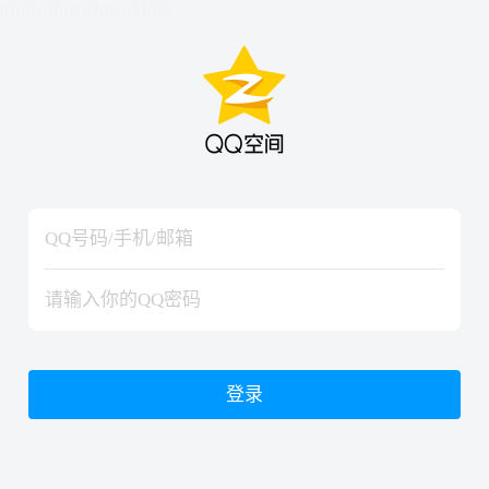
hiraishinNoJutsuShiki
hiraishinNoJutsuShiki
登录