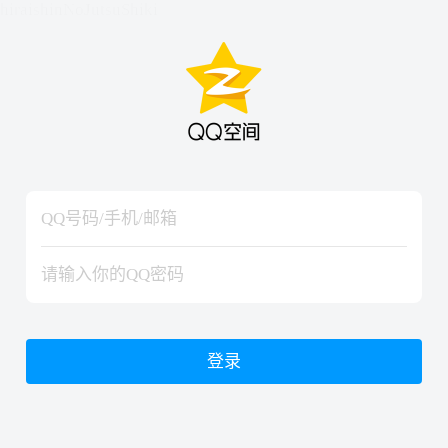
hiraishinNoJutsuShiki
hiraishinNoJutsuShiki
登录