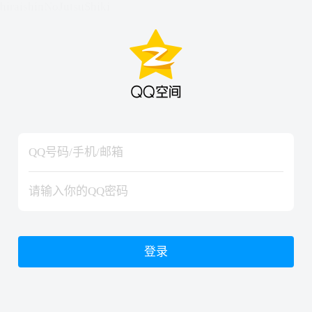
hiraishinNoJutsuShiki
hiraishinNoJutsuShiki
登录