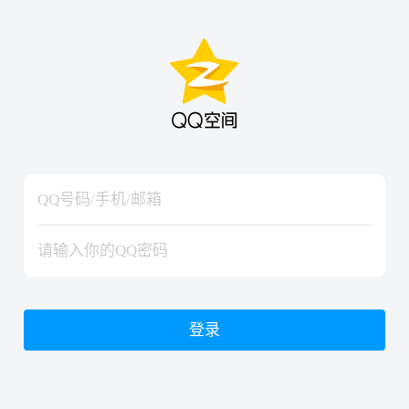
hiraishinNoJutsuShiki
hiraishinNoJutsuShiki
登录