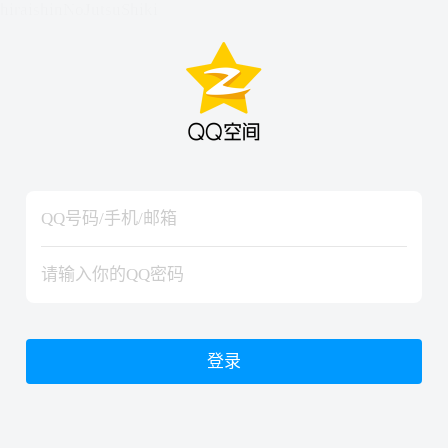
hiraishinNoJutsuShiki
hiraishinNoJutsuShiki
登录