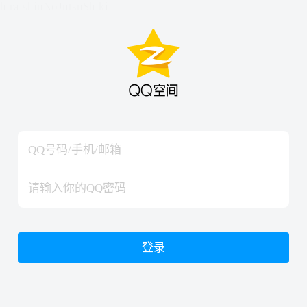
hiraishinNoJutsuShiki
hiraishinNoJutsuShiki
登录