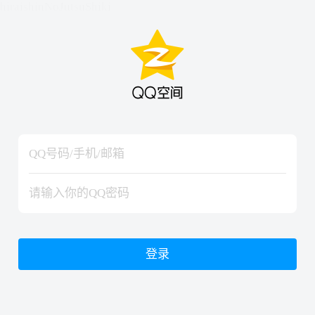
hiraishinNoJutsuShiki
hiraishinNoJutsuShiki
登录