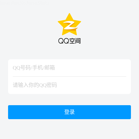
hiraishinNoJutsuShiki
hiraishinNoJutsuShiki
登录