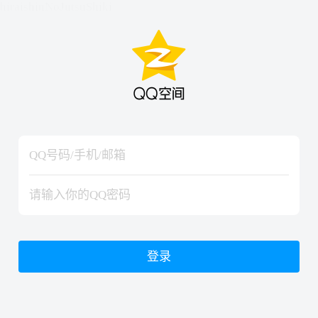
hiraishinNoJutsuShiki
hiraishinNoJutsuShiki
登录