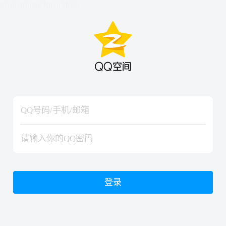
hiraishinNoJutsuShiki
hiraishinNoJutsuShiki
登录