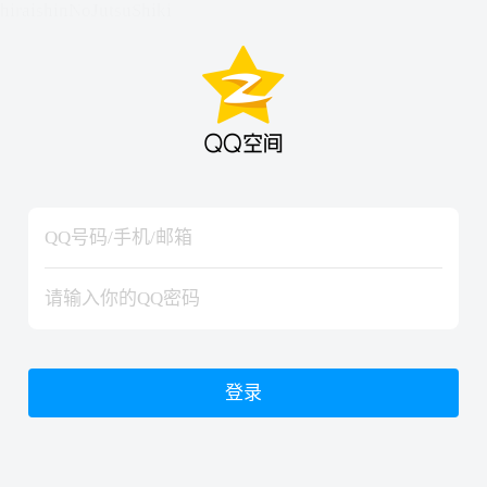
hiraishinNoJutsuShiki
hiraishinNoJutsuShiki
登录