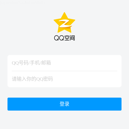
hiraishinNoJutsuShiki
hiraishinNoJutsuShiki
登录