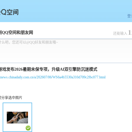
登
1
空间
到QQ空间和朋友网
还能输入
什么吧，您还可以@QQ好友和朋友哦~
//cnews.chinadaily.com.cn/a/202607/06/WS6a4b5530a310d709c2fbc077.html
时分享选中图片