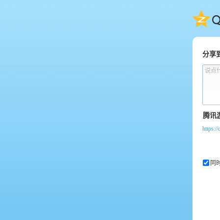
QQ
分享
说点
https:
同