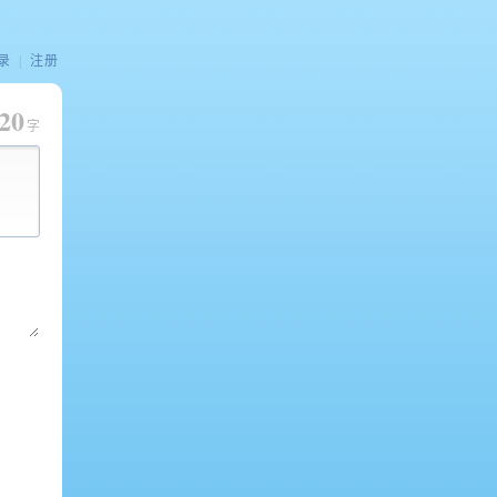
录
|
注册
20
字