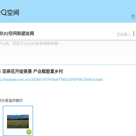
登
1
空间
到QQ空间和朋友网
还能输入
什么吧，您还可以@QQ好友和朋友哦~
//xj.chinadaily.com.cn/a/202607/03/WS6a475082a310d709c2fbbb24.html
时分享选中图片