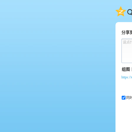
QQ
分享
说点
https:
同