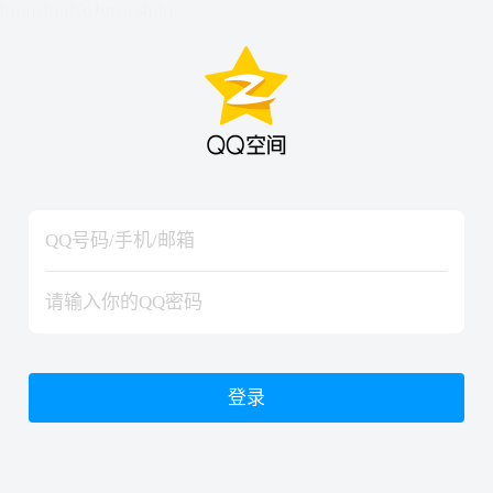
hiraishinNoJutsuShiki
hiraishinNoJutsuShiki
登录