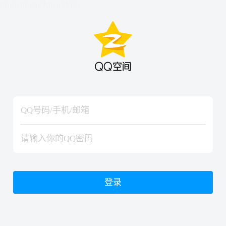
hiraishinNoJutsuShiki
hiraishinNoJutsuShiki
登录