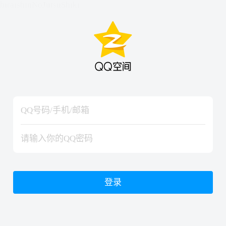
hiraishinNoJutsuShiki
hiraishinNoJutsuShiki
登录