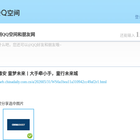
登
1
空间
到QQ空间和朋友网
还能输入
什么吧，您还可以@QQ好友和朋友哦~
//heb.chinadaily.com.cn/a/202605/31/WS6a1bea11a310942cc49af2e1.html
时分享选中图片