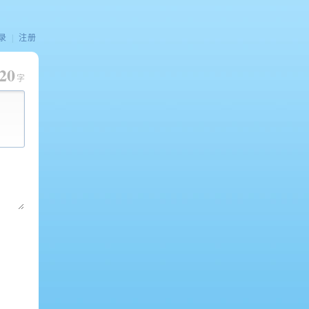
录
|
注册
20
字