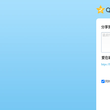
QQ
分享
说点
https:
同