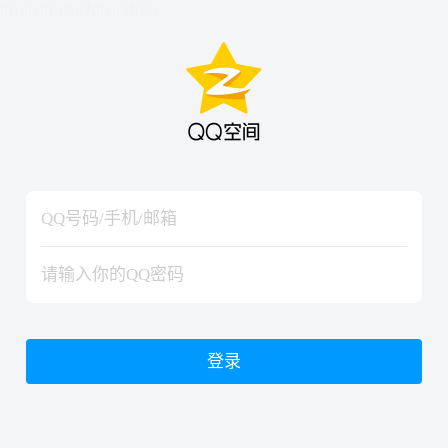
hiraishinNoJutsuShiki
hiraishinNoJutsuShiki
登录