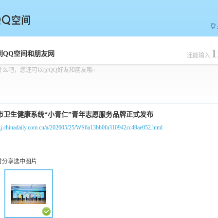
登
1
空间
到QQ空间和朋友网
还能输入
什么吧，您还可以@QQ好友和朋友哦~
/zj.chinadaily.com.cn/a/202605/25/WS6a13bb0fa310942cc49ae052.html
时分享选中图片