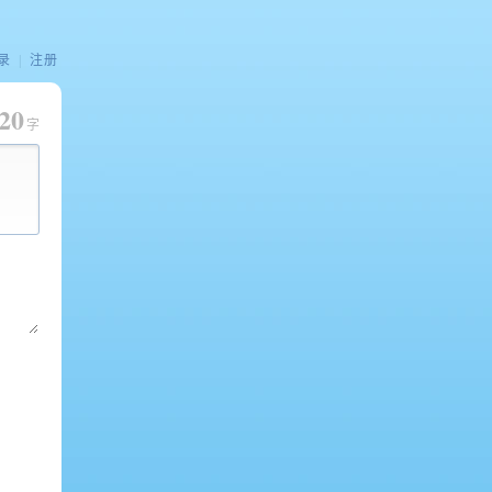
录
|
注册
20
字