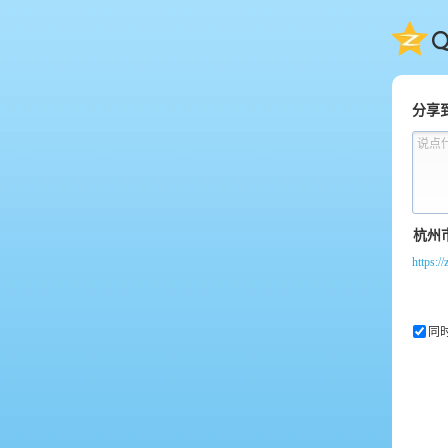
QQ
分享
说点
https:/
同