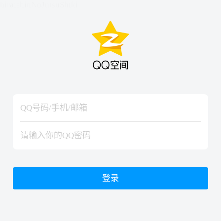
hiraishinNoJutsuShiki
hiraishinNoJutsuShiki
登录