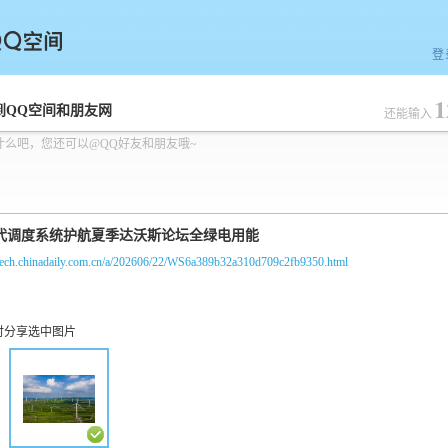
登
1
空间
到QQ空间和朋友网
还能输入
什么吧，您还可以@QQ好友和朋友哦~
//tech.chinadaily.com.cn/a/202606/22/WS6a389b32a310d709c2fb9350.html
时分享选中图片