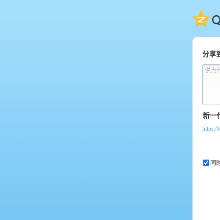
QQ
分享
说点
https:
同