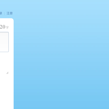
录
|
注册
20
字