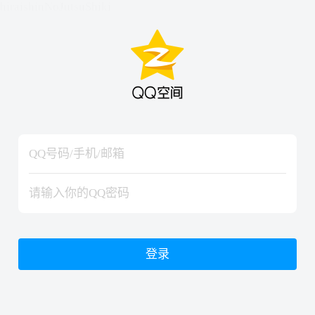
hiraishinNoJutsuShiki
hiraishinNoJutsuShiki
登录